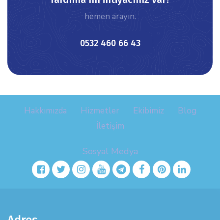
hemen arayın.
icon
0532 460 66 43
Hakkımızda
Hizmetler
Ekibimiz
Blog
İletişim
Sosyal Medya
facebook
twitter
instagram
youtube
telegram
facebook
pinterest
linkedin