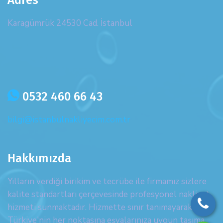
Adres
Karagümrük 24530 Cad. İstanbul
icon
0532 460 66 43
bilgi@istanbulnakliyecim.com.tr
Hakkımızda
Yılların verdiği birikim ve tecrübe ile firmamız sizlere
kalite standartları çerçevesinde profesyonel nakliyat
hizmeti sunmaktadır. Hizmette sınır tanımayarak
Türkiye'nin her noktasına eşyalarınıza uygun taşıma